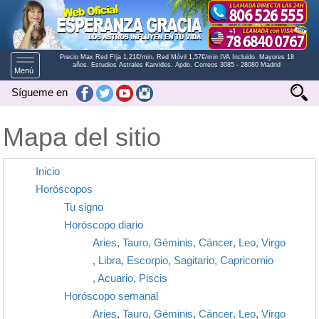
Precio Max Red FIja 1,21€/min. Red Móvil 1,57€/min IVA Incluido. Mayores 18
Toggle
años. Estudios Astrales Karvides. Apdo. Correos 3085 - 28080 Madrid
Menú
navigation
Sígueme en
Mapa del sitio
Inicio
Horóscopos
Tu signo
Horóscopo diario
Aries
,
Tauro
,
Géminis
,
Cáncer
,
Leo
,
Virgo
,
Libra
,
Escorpio
,
Sagitario
,
Capricornio
,
Acuario
,
Piscis
Horóscopo semanal
Aries
,
Tauro
,
Géminis
,
Cáncer
,
Leo
,
Virgo