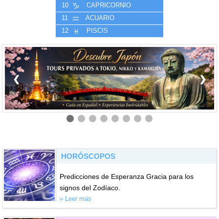
10
CAPRICORNIO
11
ACUARIO
12
PISCIS
❮
❯
HORÓSCOPOS
Predicciones de Esperanza Gracia para los
signos del Zodíaco.
» Leer más