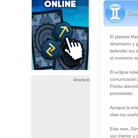
GéM
El planeta Mart
dinamismo y ga
defender tus 
el momento a
El eclipse tot
comunicación, 
Anuncio
Presta atenci
prometedor.
Aunque la ener
vista tus sueñ
Este mes, Gémi
voz interior y