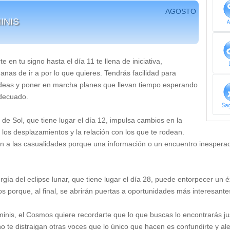
AGOSTO
INIS
e en tu signo hasta el día 11 te llena de iniciativa,
nas de ir a por lo que quieres. Tendrás facilidad para
ideas y poner en marcha planes que llevan tiempo esperando
decuado.
al de Sol, que tiene lugar el día 12, impulsa cambios en la
los desplazamientos y la relación con los que te rodean.
ón a las casualidades porque una información o un encuentro inesper
gía del eclipse lunar, que tiene lugar el día 28, puede entorpecer un é
os porque, al final, se abrirán puertas a oportunidades más interesant
nis, el Cosmos quiere recordarte que lo que buscas lo encontrarás jus
 no te distraigan otras voces que lo único que hacen es confundirte y a