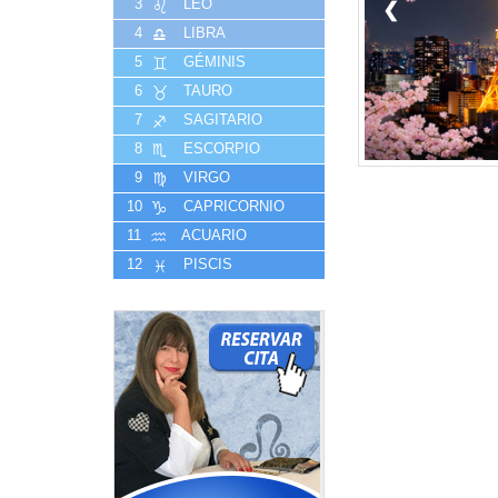
3
LEO
❮
4
LIBRA
5
GÉMINIS
6
TAURO
7
SAGITARIO
8
ESCORPIO
9
VIRGO
10
CAPRICORNIO
11
ACUARIO
12
PISCIS