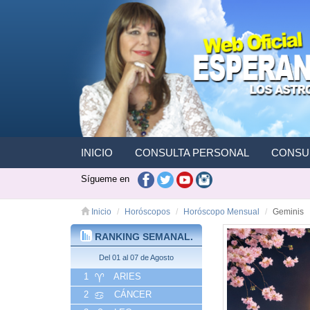
INICIO
CONSULTA PERSONAL
CONSUL
Sígueme en
Inicio
Horóscopos
Horóscopo Mensual
Geminis
RANKING SEMANAL.
Del 01 al 07 de Agosto
1
ARIES
2
CÁNCER