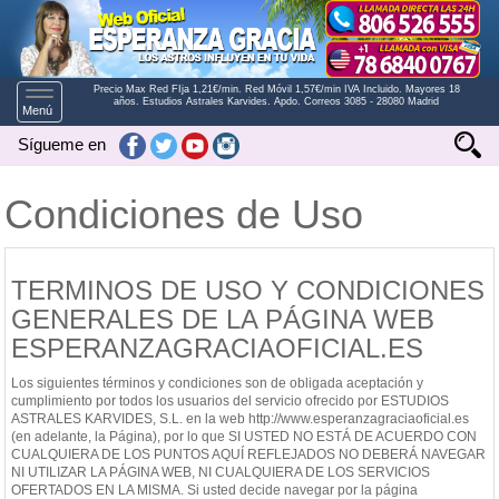
Precio Max Red FIja 1,21€/min. Red Móvil 1,57€/min IVA Incluido. Mayores 18
Toggle
años. Estudios Astrales Karvides. Apdo. Correos 3085 - 28080 Madrid
Menú
navigation
Sígueme en
Condiciones de Uso
TERMINOS DE USO Y CONDICIONES
GENERALES DE LA PÁGINA WEB
ESPERANZAGRACIAOFICIAL.ES
Los siguientes términos y condiciones son de obligada aceptación y
cumplimiento por todos los usuarios del servicio ofrecido por ESTUDIOS
ASTRALES KARVIDES, S.L. en la web http://www.esperanzagraciaoficial.es
(en adelante, la Página), por lo que SI USTED NO ESTÁ DE ACUERDO CON
CUALQUIERA DE LOS PUNTOS AQUÍ REFLEJADOS NO DEBERÁ NAVEGAR
NI UTILIZAR LA PÁGINA WEB, NI CUALQUIERA DE LOS SERVICIOS
OFERTADOS EN LA MISMA. Si usted decide navegar por la página