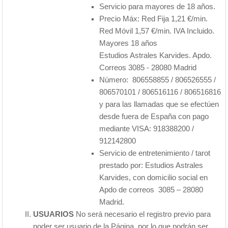
Servicio para mayores de 18 años.
Precio Máx: Red Fija 1,21 €/min.
Red Móvil 1,57 €/min. IVA Incluido.
Mayores 18 años
Estudios Astrales Karvides. Apdo.
Correos 3085 - 28080 Madrid
Número: 806558855 / 806526555 /
806570101 / 806516116 / 806516816
y para las llamadas que se efectúen
desde fuera de España con pago
mediante VISA: 918388200 /
912142800
Servicio de entretenimiento / tarot
prestado por: Estudios Astrales
Karvides, con domicilio social en
Apdo de correos 3085 – 28080
Madrid.
USUARIOS
No será necesario el registro previo para
poder ser usuario de la Página, por lo que podrán ser