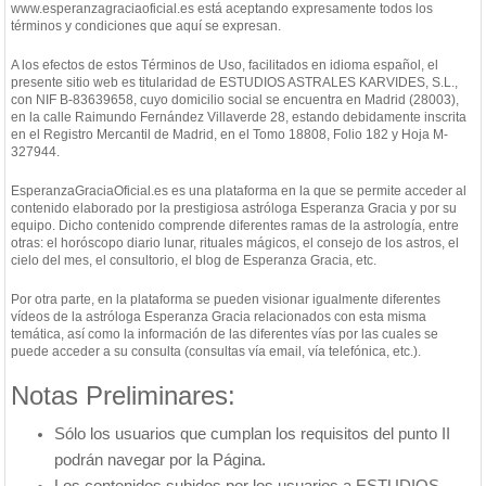
www.esperanzagraciaoficial.es está aceptando expresamente todos los
términos y condiciones que aquí se expresan.
A los efectos de estos Términos de Uso, facilitados en idioma español, el
presente sitio web es titularidad de ESTUDIOS ASTRALES KARVIDES, S.L.,
con NIF B-83639658, cuyo domicilio social se encuentra en Madrid (28003),
en la calle Raimundo Fernández Villaverde 28, estando debidamente inscrita
en el Registro Mercantil de Madrid, en el Tomo 18808, Folio 182 y Hoja M-
327944.
EsperanzaGraciaOficial.es es una plataforma en la que se permite acceder al
contenido elaborado por la prestigiosa astróloga Esperanza Gracia y por su
equipo. Dicho contenido comprende diferentes ramas de la astrología, entre
otras: el horóscopo diario lunar, rituales mágicos, el consejo de los astros, el
cielo del mes, el consultorio, el blog de Esperanza Gracia, etc.
Por otra parte, en la plataforma se pueden visionar igualmente diferentes
vídeos de la astróloga Esperanza Gracia relacionados con esta misma
temática, así como la información de las diferentes vías por las cuales se
puede acceder a su consulta (consultas vía email, vía telefónica, etc.).
Notas Preliminares:
Sólo los usuarios que cumplan los requisitos del punto II
podrán navegar por la Página.
Los contenidos subidos por los usuarios a ESTUDIOS