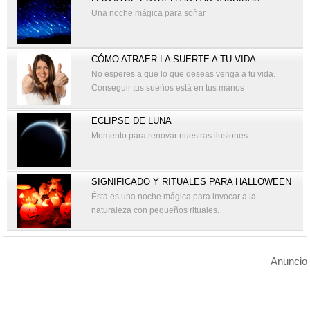
Una noche mágica para soñar
CÓMO ATRAER LA SUERTE A TU VIDA
No esperes a que lo que deseas venga a tu vida.
Conseguir tus sueños está en tus manos
ECLIPSE DE LUNA
Momento para renovar nuestras ilusiones
SIGNIFICADO Y RITUALES PARA HALLOWEEN
Ésta es una noche mágica para invocar a la
naturaleza con pequeños rituales.
Anuncio