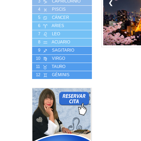
3
CAPRICORNIO
❮
4
PISCIS
5
CÁNCER
6
ARIES
7
LEO
8
ACUARIO
9
SAGITARIO
10
VIRGO
11
TAURO
12
GÉMINIS