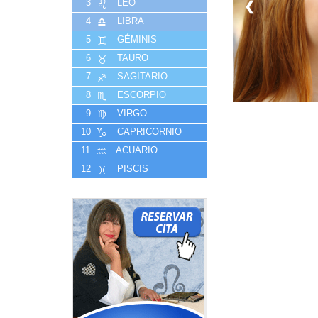
3
LEO
❮
4
LIBRA
5
GÉMINIS
6
TAURO
7
SAGITARIO
8
ESCORPIO
9
VIRGO
10
CAPRICORNIO
11
ACUARIO
12
PISCIS