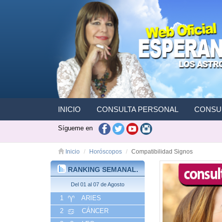
INICIO
CONSULTA PERSONAL
CONSUL
Sígueme en
Inicio
Horóscopos
Compatibilidad Signos
RANKING SEMANAL.
Del 01 al 07 de Agosto
1
ARIES
2
CÁNCER