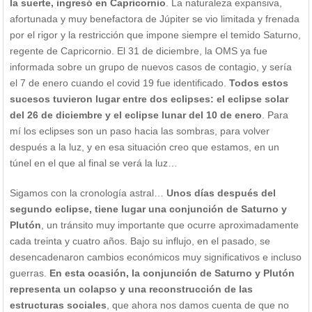
la suerte, ingresó en Capricornio
. La naturaleza expansiva,
afortunada y muy benefactora de Júpiter se vio limitada y frenada
por el rigor y la restricción que impone siempre el temido Saturno,
regente de Capricornio. El 31 de diciembre, la OMS ya fue
informada sobre un grupo de nuevos casos de contagio, y sería
el 7 de enero cuando el covid 19 fue identificado.
Todos estos
sucesos tuvieron lugar entre dos eclipses: el eclipse solar
del 26 de diciembre y el eclipse lunar del 10 de enero
. Para
mí los eclipses son un paso hacia las sombras, para volver
después a la luz, y en esa situación creo que estamos, en un
túnel en el que al final se verá la luz…
Sigamos con la cronología astral…
Unos días después del
segundo eclipse, tiene lugar una conjunción de Saturno y
Plutón
, un tránsito muy importante que ocurre aproximadamente
cada treinta y cuatro años. Bajo su influjo, en el pasado, se
desencadenaron cambios económicos muy significativos e incluso
guerras.
En esta ocasión, la conjunción de Saturno y Plutón
representa un colapso y una reconstrucción de las
estructuras sociales
, que ahora nos damos cuenta de que no