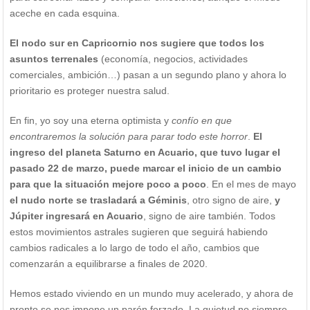
aceche en cada esquina.
El nodo sur en Capricornio nos sugiere que todos los
asuntos terrenales
(economía, negocios, actividades
comerciales, ambición…) pasan a un segundo plano y ahora lo
prioritario es proteger nuestra salud.
En fin, yo soy una eterna optimista y
confío en que
encontraremos la solución para parar todo este horror
.
El
ingreso del planeta Saturno en Acuario, que tuvo lugar el
pasado 22 de marzo, puede marcar el inicio de un cambio
para que la situación mejore poco a poco
. En el mes de mayo
el nudo norte se trasladará a Géminis
, otro signo de aire,
y
Júpiter ingresará en Acuario
, signo de aire también. Todos
estos movimientos astrales sugieren que seguirá habiendo
cambios radicales a lo largo de todo el año, cambios que
comenzarán a equilibrarse a finales de 2020.
Hemos estado viviendo en un mundo muy acelerado, y ahora de
pronto se nos impone un parón forzado. La quietud no siempre