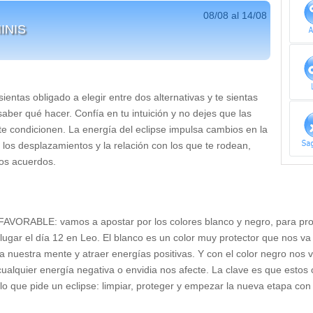
08/08 al 14/08
INIS
ientas obligado a elegir entre dos alternativas y te sientas
saber qué hacer. Confía en tu intuición y no dejes que las
te condicionen. La energía del eclipse impulsa cambios en la
los desplazamientos y la relación con los que te rodean,
los acuerdos.
ORABLE: vamos a apostar por los colores blanco y negro, para proteg
 lugar el día 12 en Leo. El blanco es un color muy protector que nos va
 a nuestra mente y atraer energías positivas. Y con el color negro nos
ualquier energía negativa o envidia nos afecte. La clave es que estos c
o lo que pide un eclipse: limpiar, proteger y empezar la nueva etapa co