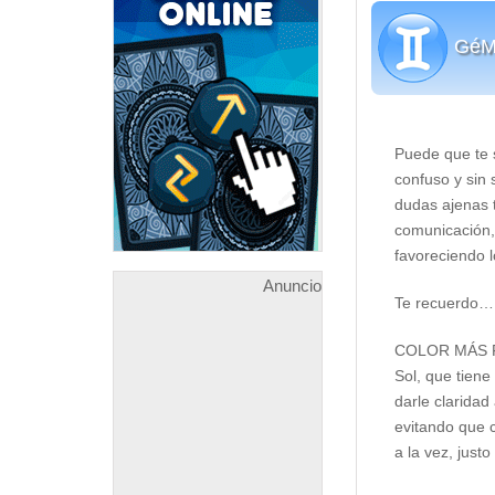
GéM
Puede que te s
confuso y sin 
dudas ajenas 
comunicación, 
favoreciendo 
Anuncio
Te recuerdo…
COLOR MÁS FAV
Sol, que tiene
darle claridad
evitando que c
a la vez, just