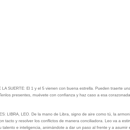
 SUERTE: El 1 y el 5 vienen con buena estrella. Pueden traerte una
. Tenlos presentes, muévete con confianza y haz caso a esa corazonad
: LIBRA, LEO. De la mano de Libra, signo de aire como tú, la armonía 
n tacto y resolver los conflictos de manera conciliadora. Leo va a esti
u talento e inteligencia, animándote a dar un paso al frente y a asumi