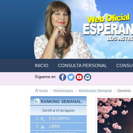
INICIO
CONSULTA PERSONAL
CONSUL
Sígueme en
Inicio
Horóscopos
Horóscopo Semanal
Geminis
RANKING SEMANAL.
Del 08 al 14 de Agosto
1
ESCORPIO
2
LIBRA