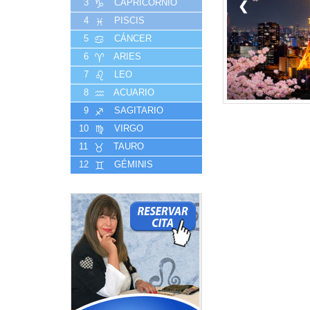
3
CAPRICORNIO
❮
4
PISCIS
5
CÁNCER
6
ARIES
7
LEO
8
ACUARIO
9
SAGITARIO
10
VIRGO
11
TAURO
12
GÉMINIS