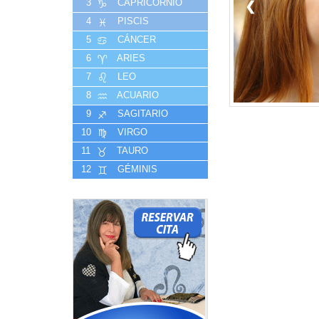
3
CAPRICORNIO
❮
4
PISCIS
5
CÁNCER
6
ARIES
7
LEO
8
ACUARIO
9
SAGITARIO
10
VIRGO
11
TAURO
12
GÉMINIS