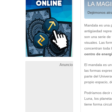
LA MAG
Dejémonos atra
Mandala es una pa
antigüedad repres
son una serie de
visuales. Las for
concentran toda l
centro de energ
Anuncio
El mandala es un 
las formas expre
parte del Univer
propio espacio, de
Podríamos decir q
Luna, los planetas
tiene forma circul