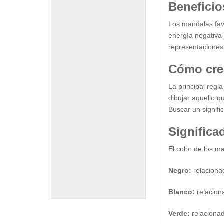
Beneficio
Los mandalas favo
energía negativa 
representaciones
Cómo cre
La principal regla
dibujar aquello q
Buscar un signifi
Significa
El color de los m
Negro:
relacionad
Blanco:
relaciona
Verde:
relacionado