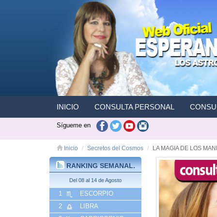
INICIO
CONSULTA PERSONAL
CONSUL
Sígueme en
Inicio
Secretos del Cosmos
LA MAGIA DE LOS MA
RANKING SEMANAL.
Del 08 al 14 de Agosto
1
ESCORPIO
2
LIBRA