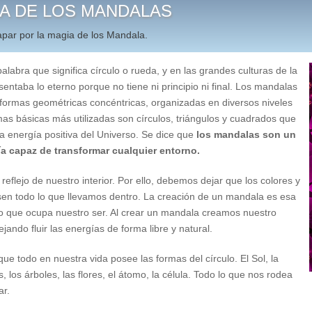
IA DE LOS MANDALAS
par por la magia de los Mandala.
labra que significa círculo o rueda, y en las grandes culturas de la
entaba lo eterno porque no tiene ni principio ni final. Los mandalas
 formas geométricas concéntricas, organizadas en diversos niveles
mas básicas más utilizadas son círculos, triángulos y cuadrados que
a energía positiva del Universo. Se dice que
los mandalas son un
ía capaz de transformar cualquier entorno.
reflejo de nuestro interior. Por ello, debemos dejar que los colores y
sen todo lo que llevamos dentro. La creación de un mandala es esa
so que ocupa nuestro ser. Al crear un mandala creamos nuestro
jando fluir las energías de forma libre y natural.
ue todo en nuestra vida posee las formas del círculo. El Sol, la
, los árboles, las flores, el átomo, la célula. Todo lo que nos rodea
ar.