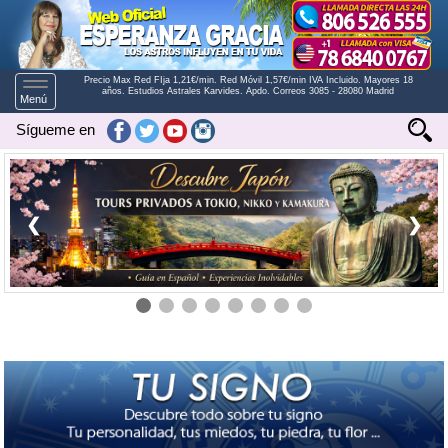
Precio Max Red FIja 1,21€/min. Red Móvil 1,57€/min IVA Incluido. Mayores 18
Toggle
años. Estudios Astrales Karvides. Apdo. Correos 3085 - 28080 Madrid
Menú
navigation
Sígueme en
❮
❯