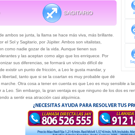
SAGITARIO
e ambos se junta, la llama se hace más viva, más brillante.
r el Sol y Sagitario, por Júpiter. Ambos son vitalistas,
en como nadie gozar de la vida. Aunque tienen sus
tolerantes y las aceptan como algo que los enriquece. Por
monizar sus diferencias, se formará un vínculo difícil de
e existir un punto de fricción, a Leo le gusta mandar, y
u libertad, tanto que si se la coartan es muy probable que dé
 marche. Otra cosa a tener en cuenta es que Leo es muy sensible a las 
r a Leo. Sin embargo, la gran ventaja es que ninguno de los dos es re
endo a sentir esa atracción casi alquímica.