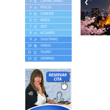
3
CAPRICORNIO
❮
4
PISCIS
5
CÁNCER
6
ARIES
7
LEO
8
ACUARIO
9
SAGITARIO
10
VIRGO
11
TAURO
12
GÉMINIS