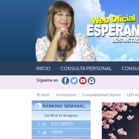
INICIO
CONSULTA PERSONAL
CONSUL
Sígueme en
Inicio
Horóscopos
Compatibilidad Signos
LEO co
RANKING SEMANAL.
Del 08 al 14 de Agosto
1
ESCORPIO
2
LIBRA