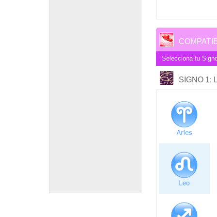
COMPATIB
Selecciona tu Signo
SIGNO 1
: 