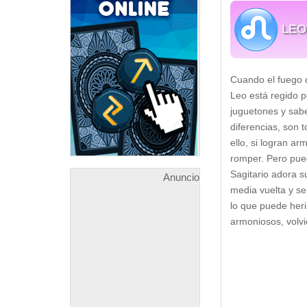
LEO
Cuando el fuego d
Leo está regido po
juguetones y sab
diferencias, son 
ello, si logran ar
romper. Pero pued
Sagitario adora s
Anuncio
media vuelta y se
lo que puede heri
armoniosos, volvi