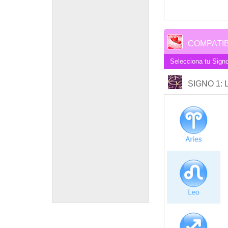
COMPATIB
Selecciona tu Signo
SIGNO 1
: 