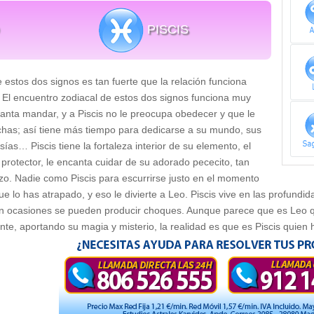
PISCIS
e estos dos signos es tan fuerte que la relación funciona
El encuentro zodiacal de estos dos signos funciona muy
canta mandar, y a Piscis no le preocupa obedecer y que le
chas; así tiene más tiempo para dedicarse a su mundo, sus
ías… Piscis tiene la fortaleza interior de su elemento, el
protector, le encanta cuidar de su adorado pececito, tan
izo. Nadie como Piscis para escurrirse justo en el momento
ue lo has atrapado, y eso le divierte a Leo. Piscis vive en las profundi
 en ocasiones se pueden producir choques. Aunque parece que es Leo qui
te, aportando su magia y misterio, la realidad es que es Piscis quien 