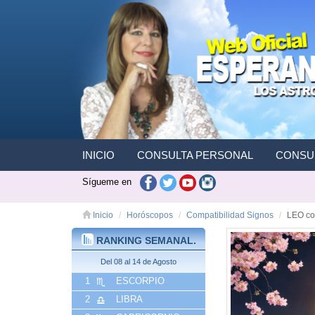
INICIO
CONSULTA PERSONAL
CONSUL
Sígueme en
Inicio
Horóscopos
Compatibilidad Signos
LEO co
RANKING SEMANAL.
Del 08 al 14 de Agosto
1
ESCORPIO
2
LIBRA