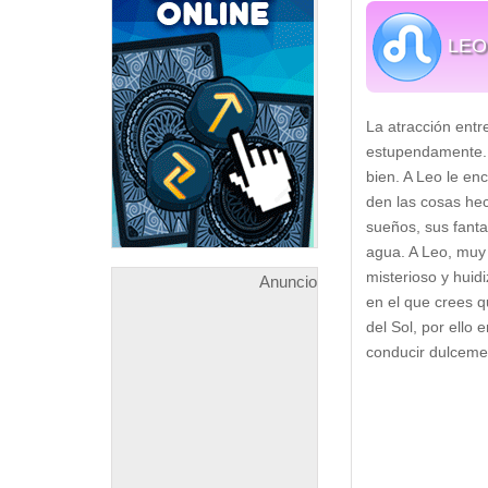
LEO
La atracción entr
estupendamente. 
bien. A Leo le en
den las cosas he
sueños, sus fantas
agua. A Leo, muy 
misterioso y huid
Anuncio
en el que crees q
del Sol, por ello
conducir dulcemen