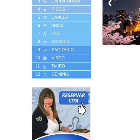
3
CAPRICORNIO
❮
4
PISCIS
5
CÁNCER
6
ARIES
7
LEO
8
ACUARIO
9
SAGITARIO
10
VIRGO
11
TAURO
12
GÉMINIS