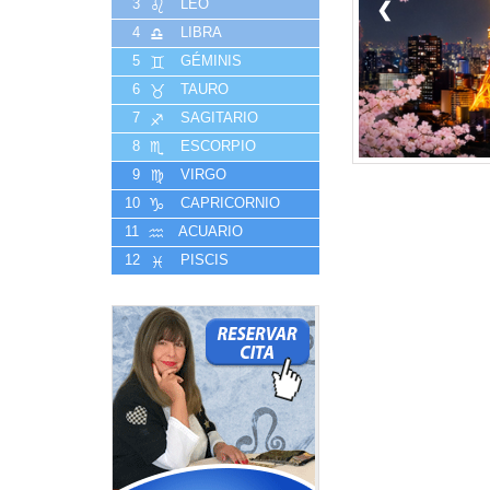
3
LEO
❮
4
LIBRA
5
GÉMINIS
6
TAURO
7
SAGITARIO
8
ESCORPIO
9
VIRGO
10
CAPRICORNIO
11
ACUARIO
12
PISCIS