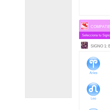
COMPATIB
Selecciona tu Signo
SIGNO 1
: 