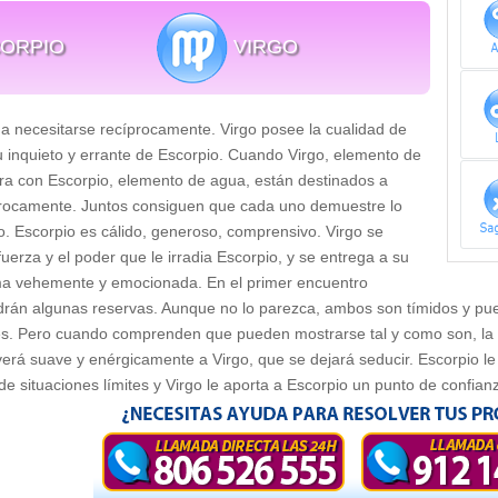
ORPIO
VIRGO
a necesitarse recíprocamente. Virgo posee la cualidad de
tu inquieto y errante de Escorpio. Cuando Virgo, elemento de
tra con Escorpio, elemento de agua, están destinados a
procamente. Juntos consiguen que cada uno demuestre lo
. Escorpio es cálido, generoso, comprensivo. Virgo se
uerza y el poder que le irradia Escorpio, y se entrega a su
a vehemente y emocionada. En el primer encuentro
án algunas reservas. Aunque no lo parezca, ambos son tímidos y pued
s. Pero cuando comprenden que pueden mostrarse tal y como son, la f
verá suave y enérgicamente a Virgo, que se dejará seducir. Escorpio le 
 de situaciones límites y Virgo le aporta a Escorpio un punto de confia