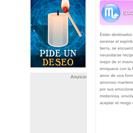
ESC
Están destinados 
serenar el espíri
tierra, se encuen
necesitarse recí
mejor de sí mismo
enriquece con la f
amor de una form
Anuncio
amoroso mantendr
por sus emocione
misteriosa, envol
aceptar el riesgo