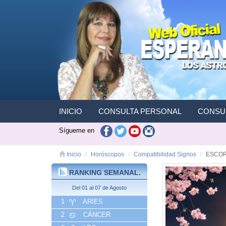
INICIO
CONSULTA PERSONAL
CONSUL
Sígueme en
Inicio
Horóscopos
Compatibilidad Signos
ESCOR
RANKING SEMANAL.
Del 01 al 07 de Agosto
1
ARIES
2
CÁNCER