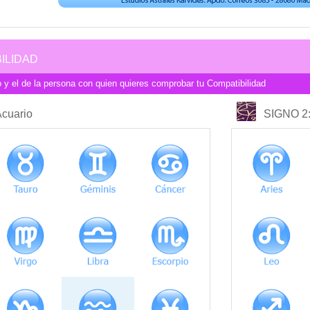
ILIDAD
 y el de la persona con quien quieres comprobar tu Compatibilidad
COMPATIBILIDAD
Acuario
SIGNO 2