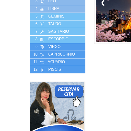
3
LEO
❮
4
LIBRA
5
GÉMINIS
6
TAURO
7
SAGITARIO
8
ESCORPIO
9
VIRGO
10
CAPRICORNIO
11
ACUARIO
12
PISCIS