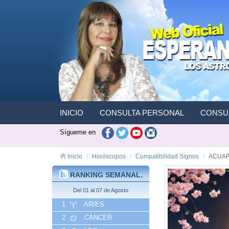
INICIO
CONSULTA PERSONAL
CONSUL
Sígueme en
Inicio
Horóscopos
Compatibilidad Signos
ACUAR
RANKING SEMANAL.
Del 01 al 07 de Agosto
1
ARIES
2
CÁNCER