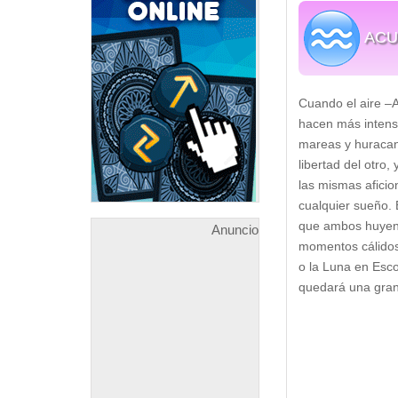
ACU
Cuando el aire –A
hacen más intens
mareas y huracan
libertad del otro
las mismas aficio
cualquier sueño.
que ambos huyen 
Anuncio
momentos cálidos 
o la Luna en Esco
quedará una gran