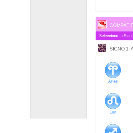
COMPATIB
Selecciona tu Signo
SIGNO 1
: 