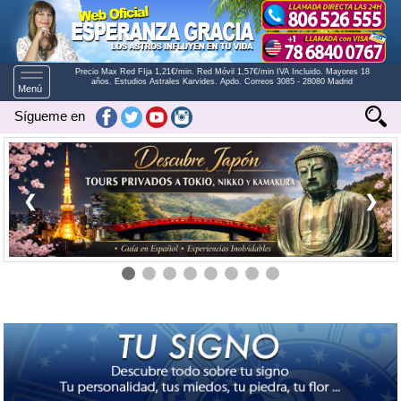
Precio Max Red FIja 1,21€/min. Red Móvil 1,57€/min IVA Incluido. Mayores 18
Toggle
años. Estudios Astrales Karvides. Apdo. Correos 3085 - 28080 Madrid
Menú
navigation
Sígueme en
❮
❯