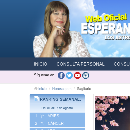
INICIO
CONSULTA PERSONAL
CONSUL
Sígueme en
Inicio
Horóscopos
Sagitario
RANKING SEMANAL.
Del 01 al 07 de Agosto
1
ARIES
2
CÁNCER