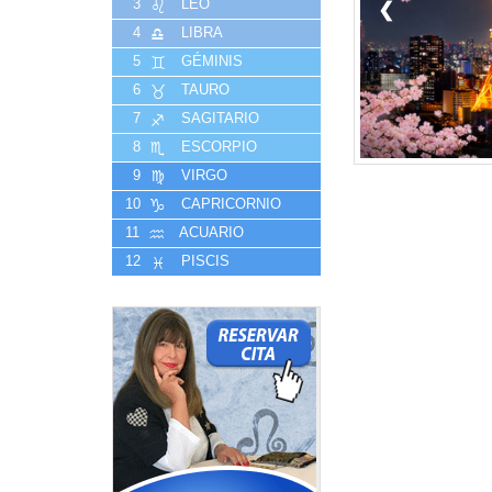
3
LEO
❮
4
LIBRA
5
GÉMINIS
6
TAURO
7
SAGITARIO
8
ESCORPIO
9
VIRGO
10
CAPRICORNIO
11
ACUARIO
12
PISCIS