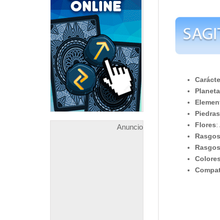
Carácte
Planeta
Elemen
Piedra
Flores
:
Anuncio
Rasgos
Rasgos
Colore
Compat