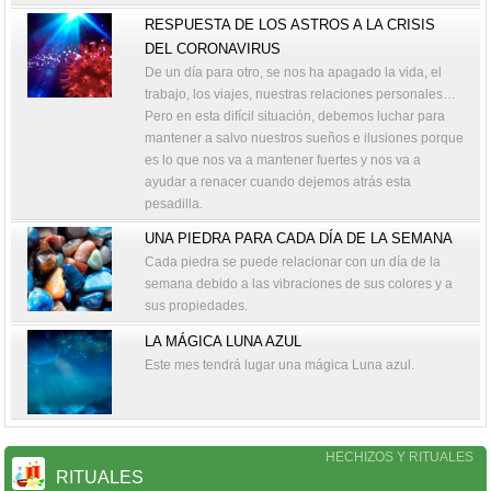
RESPUESTA DE LOS ASTROS A LA CRISIS
DEL CORONAVIRUS
De un día para otro, se nos ha apagado la vida, el
trabajo, los viajes, nuestras relaciones personales…
Pero en esta difícil situación, debemos luchar para
mantener a salvo nuestros sueños e ilusiones porque
es lo que nos va a mantener fuertes y nos va a
ayudar a renacer cuando dejemos atrás esta
pesadilla.
UNA PIEDRA PARA CADA DÍA DE LA SEMANA
Cada piedra se puede relacionar con un día de la
semana debido a las vibraciones de sus colores y a
sus propiedades.
LA MÁGICA LUNA AZUL
Este mes tendrá lugar una mágica Luna azul.
HECHIZOS Y RITUALES
RITUALES