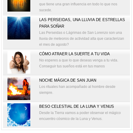
que tiene una gran influencia en todo lo que nos
sucede.
LAS PERSEIDAS, UNA LLUVIA DE ESTRELLAS
PARA SOÑAR
Las Perseidas o Lágrimas de San Lorenzo son una
lluvia de meteoros de actividad alta que caracterizan
el mes de agosto?
CÓMO ATRAER LA SUERTE A TU VIDA
No esperes a que lo que deseas venga a tu vida.
Conseguir tus sueños está en tus manos
NOCHE MÁGICA DE SAN JUAN
Los rituales han acompañado al hombre desde
siempre.
BESO CELESTIAL DE LA LUNA Y VENUS
Desde la Tierra vamos a poder observar el mágico
encuentro cósmico de la Luna y Venus.