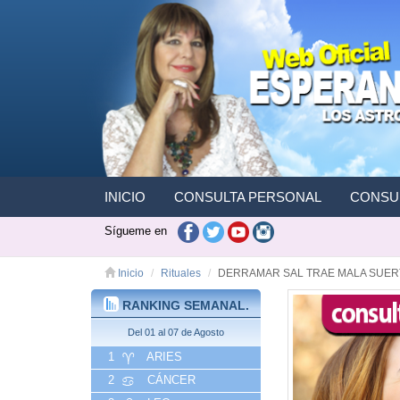
INICIO
CONSULTA PERSONAL
CONSUL
Sígueme en
Inicio
Rituales
DERRAMAR SAL TRAE MALA SUER
RANKING SEMANAL.
Del 01 al 07 de Agosto
1
ARIES
2
CÁNCER