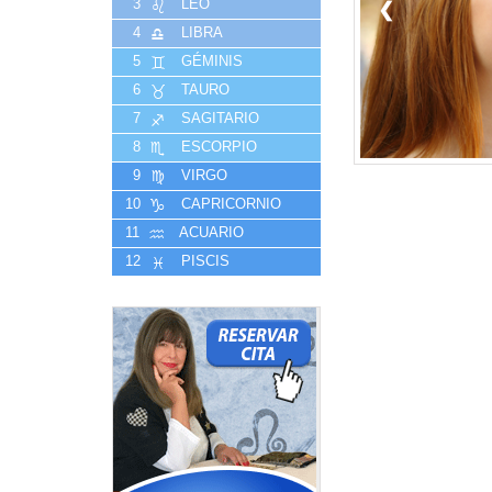
3
LEO
❮
4
LIBRA
5
GÉMINIS
6
TAURO
7
SAGITARIO
8
ESCORPIO
9
VIRGO
10
CAPRICORNIO
11
ACUARIO
12
PISCIS