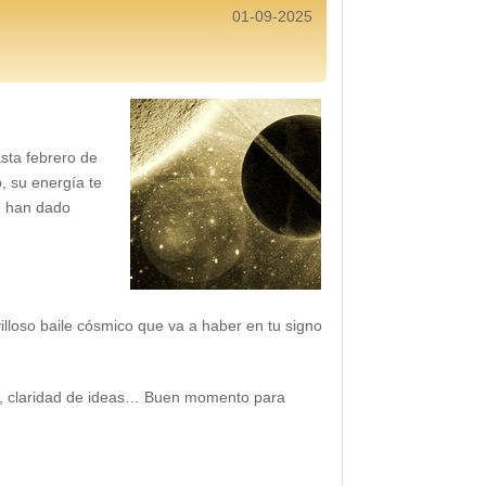
01-09-2025
sta febrero de
, su energía te
e han dado
villoso baile cósmico que va a haber en tu signo
idad, claridad de ideas… Buen momento para