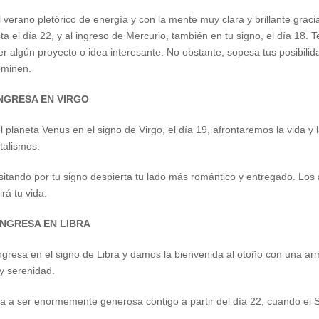
l verano pletórico de energía y con la mente muy clara y brillante graci
 el día 22, y al ingreso de Mercurio, también en tu signo, el día 18. 
algún proyecto o idea interesante. No obstante, sopesa tus posibilida
ominen.
INGRESA EN VIRGO
l planeta Venus en el signo de Virgo, el día 19, afrontaremos la vida y
talismos.
sitando por tu signo despierta tu lado más romántico y entregado. Los
rá tu vida.
 INGRESA EN LIBRA
 ingresa en el signo de Libra y damos la bienvenida al otoño con una a
y serenidad.
va a ser enormemente generosa contigo a partir del día 22, cuando el 