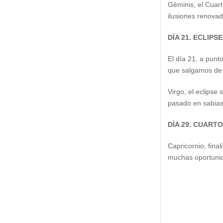
Géminis, el Cuart
ilusiones renovad
DÍA 21. ECLIPS
El día 21, a punt
que salgamos de 
Virgo, el eclipse
pasado en sabias 
DÍA 29. CUART
Capricornio, fina
muchas oportunida