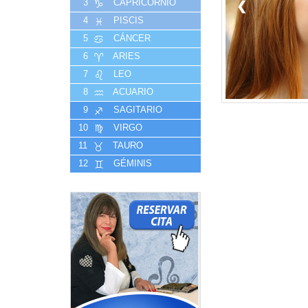
3
CAPRICORNIO
❮
4
PISCIS
5
CÁNCER
6
ARIES
7
LEO
8
ACUARIO
9
SAGITARIO
10
VIRGO
11
TAURO
12
GÉMINIS