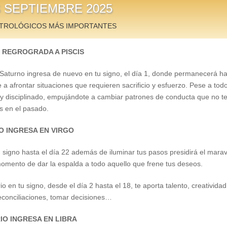
 SEPTIEMBRE 2025
TROLÓGICOS MÁS IMPORTANTES
O REGROGRADA A PISCIS
a Saturno ingresa de nuevo en tu signo, el día 1, donde permanecerá ha
 a afrontar situaciones que requieren sacrificio y esfuerzo. Pese a todo
o y disciplinado, empujándote a cambiar patrones de conducta que no t
s en el pasado.
IO INGRESA EN VIRGO
tu signo hasta el día 22 además de iluminar tus pasos presidirá el mara
momento de dar la espalda a todo aquello que frene tus deseos.
io en tu signo, desde el día 2 hasta el 18, te aporta talento, creativ
reconciliaciones, tomar decisiones…
RIO INGRESA EN LIBRA