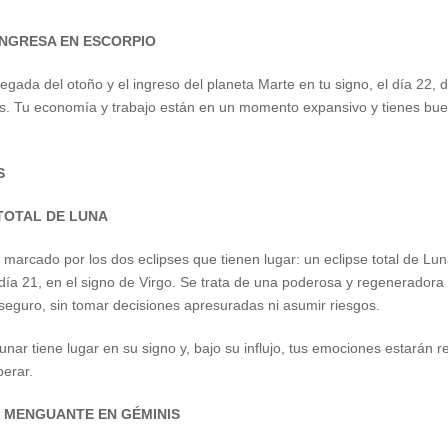
 INGRESA EN ESCORPIO
llegada del otoño y el ingreso del planeta Marte en tu signo, el día 22
es. Tu economía y trabajo están en un momento expansivo y tienes buen
S
 TOTAL DE LUNA
marcado por los dos eclipses que tienen lugar: un eclipse total de Luna,
l día 21, en el signo de Virgo. Se trata de una poderosa y regeneradora
seguro, sin tomar decisiones apresuradas ni asumir riesgos.
 lunar tiene lugar en su signo y, bajo su influjo, tus emociones estarán
perar.
O MENGUANTE EN GÉMINIS