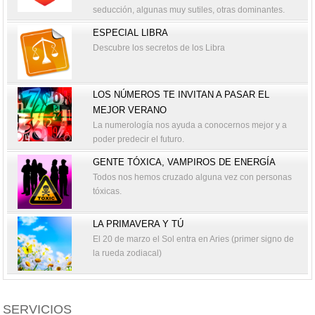
seducción, algunas muy sutiles, otras dominantes.
ESPECIAL LIBRA
Descubre los secretos de los Libra
LOS NÚMEROS TE INVITAN A PASAR EL
MEJOR VERANO
La numerología nos ayuda a conocernos mejor y a
poder predecir el futuro.
GENTE TÓXICA, VAMPIROS DE ENERGÍA
Todos nos hemos cruzado alguna vez con personas
tóxicas.
LA PRIMAVERA Y TÚ
El 20 de marzo el Sol entra en Aries (primer signo de
la rueda zodiacal)
SERVICIOS