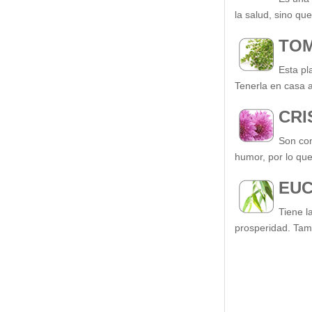
la salud, sino qu
TOM
Esta pl
Tenerla en casa a
CR
Son con
humor, por lo qu
EUC
Tiene l
prosperidad. Tamb