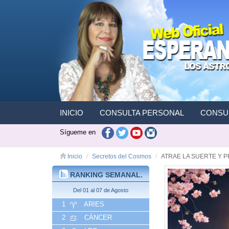
INICIO
CONSULTA PERSONAL
CONSUL
Sígueme en
Inicio
Secretos del Cosmos
ATRAE LA SUERTE Y 
RANKING SEMANAL.
Del 01 al 07 de Agosto
1
ARIES
2
CÁNCER