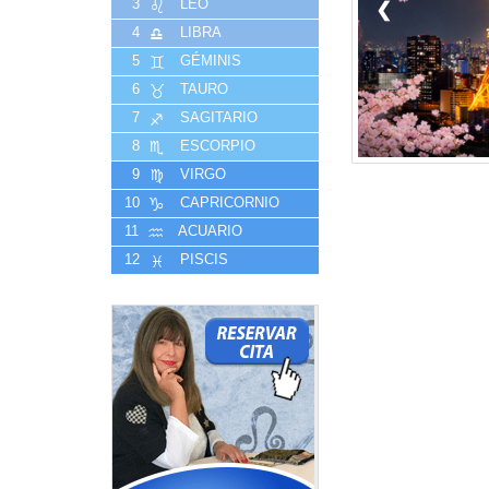
3
LEO
❮
4
LIBRA
5
GÉMINIS
6
TAURO
7
SAGITARIO
8
ESCORPIO
9
VIRGO
10
CAPRICORNIO
11
ACUARIO
12
PISCIS