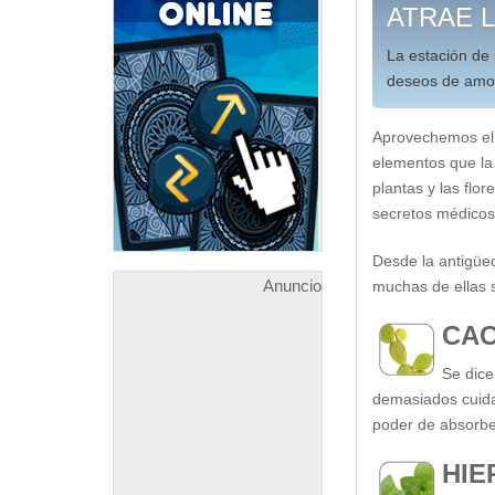
ATRAE 
La estación de
deseos de amor,
Aprovechemos el d
elementos que la
plantas y las flo
secretos médicos
Desde la antigüed
Anuncio
muchas de ellas s
CA
Se dice
demasiados cuidad
poder de absorbe
HIE