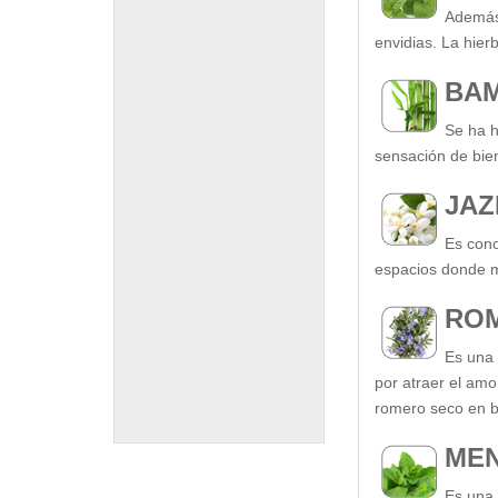
Además 
envidias. La hier
BA
Se ha h
sensación de biene
JAZ
Es cono
espacios donde m
RO
Es una 
por atraer el amo
romero seco en bo
ME
Es una 