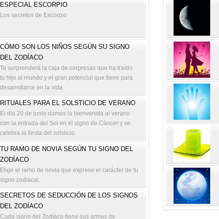
ESPECIAL ESCORPIO
Los secretos de Escorpio
CÓMO SON LOS NIÑOS SEGÚN SU SIGNO
DEL ZODÍACO
Te sorprenderá la caja de sorpresas que ha traído
tu hijo al mundo y el gran potencial que tiene para
desarrollarse en la vida.
RITUALES PARA EL SOLSTICIO DE VERANO
El día 20 de junio damos la bienvenida al verano
con la entrada del Sol en el signo de Cáncer y se
celebra la fiesta del solsticio.
TU RAMO DE NOVIA SEGÚN TU SIGNO DEL
ZODÍACO
Elige el ramo de novia que exprese el carácter de tu
signo zodiacal.
SECRETOS DE SEDUCCIÓN DE LOS SIGNOS
DEL ZODÍACO
Cada signo del Zodíaco tiene sus armas de