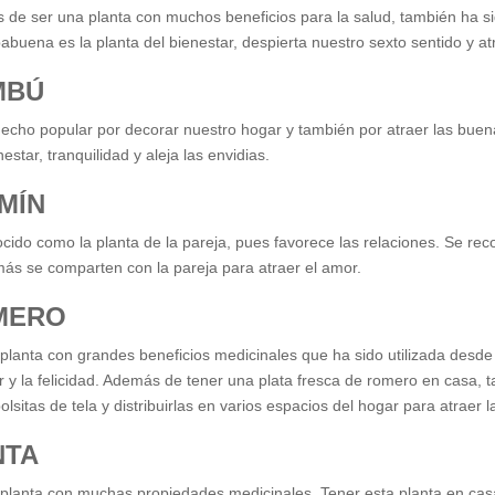
de ser una planta con muchos beneficios para la salud, también ha sid
babuena es la planta del bienestar, despierta nuestro sexto sentido y a
MBÚ
echo popular por decorar nuestro hogar y también por atraer las buen
star, tranquilidad y aleja las envidias.
MÍN
cido como la planta de la pareja, pues favorece las relaciones. Se rec
ás se comparten con la pareja para atraer el amor.
MERO
planta con grandes beneficios medicinales que ha sido utilizada desde l
r y la felicidad. Además de tener una plata fresca de romero en casa,
lsitas de tela y distribuirlas en varios espacios del hogar para atraer l
NTA
planta con muchas propiedades medicinales. Tener esta planta en cas