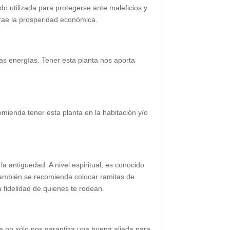
o utilizada para protegerse ante maleficios y
trae la prosperidad económica.
as energías. Tener esta planta nos aporta
omienda tener esta planta en la habitación y/o
a antigüedad. A nivel espiritual, es conocido
 también se recomienda colocar ramitas de
a fidelidad de quienes te rodean.
a no sólo nos garantiza una buena aliada para