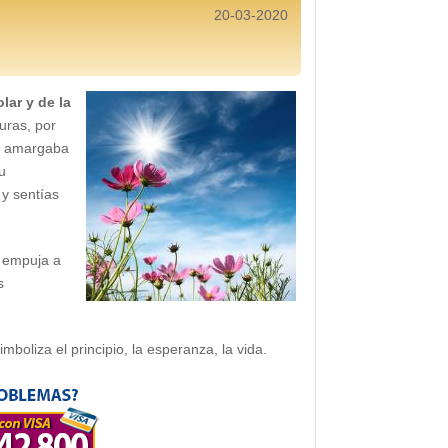
20-03-2020
lar y de la
uras, por
te amargaba
u
 y sentías
s empuja a
s
simboliza el principio, la esperanza, la vida.