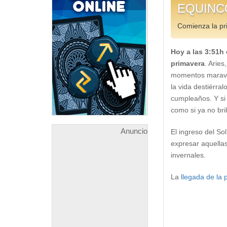
EQUINC
Comienza la pr
Hoy a las 3:51h 
primavera
. Aries
momentos maravil
la vida destiérra
cumpleaños. Y si 
como si ya no bril
Anuncio
El ingreso del So
expresar aquella
invernales.
La
llegada de la 