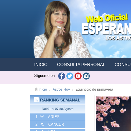
INICIO
CONSULTA PERSONAL
CONSUL
Sígueme en
Inicio
Astros Hoy
Equinccio de primavera
RANKING SEMANAL.
Del 01 al 07 de Agosto
1
ARIES
2
CÁNCER