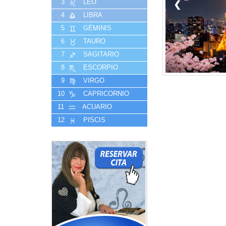
3
LEO
❮
4
LIBRA
5
GÉMINIS
6
TAURO
7
SAGITARIO
8
ESCORPIO
9
VIRGO
10
CAPRICORNIO
11
ACUARIO
12
PISCIS