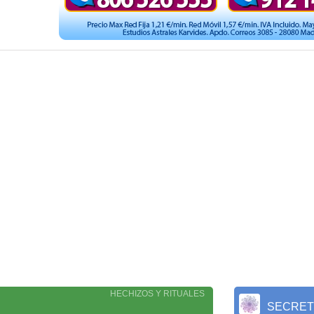
HECHIZOS Y RITUALES
S
SECRE