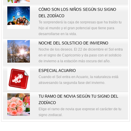
CÓMO SON LOS NIÑOS SEGÚN SU SIGNO
DEL ZODÍACO
Te sorprenderá la caja de sorpresas que ha traído tu
hijo al mundo y el gran potencial que tiene para
desarrollarse en la vida.
NOCHE DEL SOLSTICIO DE INVIERNO
Noche de los deseos. El 22 de diciembre el Sol entra
en el signo de Capricornio y da paso con el solsticio
de invierno a la estación más oscura del año.
ESPECIAL ACUARIO
Cuando el Sol entra en Acuario, la naturaleza está
atravesando la segunda fase del invierno.
TU RAMO DE NOVIA SEGÚN TU SIGNO DEL
ZODÍACO
Elige el ramo de novia que exprese el carácter de tu
signo zodiacal.