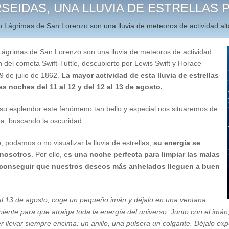
SEIDAS, UNA LLUVIA DE ESTRELLAS 
o Lágrimas de San Lorenzo son una lluvia de meteoros de actividad alt
Lágrimas de San Lorenzo son una lluvia de meteoros de actividad
 del cometa Swift-Tuttle, descubierto por Lewis Swift y Horace
19 de julio de 1862.
La mayor actividad de esta lluvia de estrellas
as noches del 11 al 12 y del 12 al 13 de agosto.
 su esplendor este fenómeno tan bello y especial nos situaremos de
na, buscando la oscuridad.
, podamos o no visualizar la lluvia de estrellas,
su energía se
 nosotros
. Por ello, e
s una noche perfecta para limpiar las malas
 conseguir que nuestros deseos más anhelados lleguen a buen
al 13 de agosto, coge un pequeño imán y déjalo en una ventana
piente para que atraiga toda la energía del universo. Junto con el imán,
 llevar siempre encima: un anillo, una pulsera un colgante. Déjalo exp