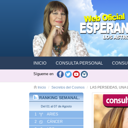
INICIO
CONSULTA PERSONAL
CONSUL
Sígueme en
Inicio
Secretos del Cosmos
LAS PERSEIDAS, UNA 
RANKING SEMANAL.
Del 01 al 07 de Agosto
1
ARIES
2
CÁNCER