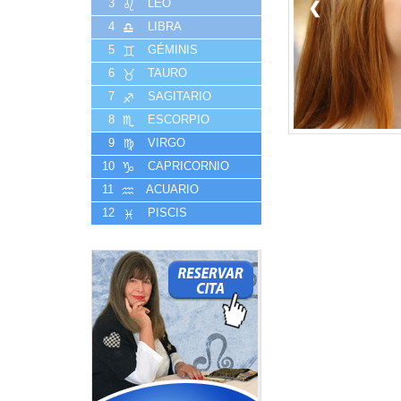
3
LEO
❮
4
LIBRA
5
GÉMINIS
6
TAURO
7
SAGITARIO
8
ESCORPIO
9
VIRGO
10
CAPRICORNIO
11
ACUARIO
12
PISCIS