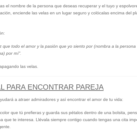
las el nombre de la persona que deseas recuperar y el tuyo y espolvore
ación, enciende las velas en un lugar seguro y colócalas encima del pl
ón:
z que todo el amor y la pasión que yo siento por (nombra a la person
a) por mí".
l apagando las velas.
AL PARA ENCONTRAR PAREJA
yudará a atraer admiradores y así encontrar el amor de tu vida:
 color que tú prefieras y guarda sus pétalos dentro de una bolsita, pe
na que te interesa. Llévala siempre contigo cuando tengas una cita im
gente.