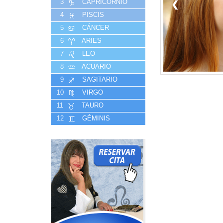
3
CAPRICORNIO
❮
4
PISCIS
5
CÁNCER
6
ARIES
7
LEO
8
ACUARIO
9
SAGITARIO
10
VIRGO
11
TAURO
12
GÉMINIS