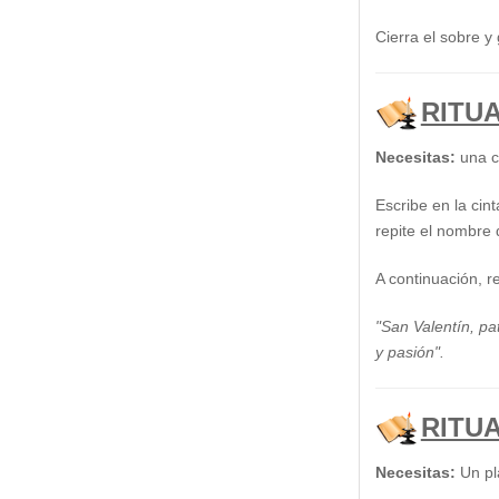
Cierra el sobre y
RITU
Necesitas:
una ci
Escribe en la cin
repite el nombre
A continuación, re
"San Valentín, p
y pasión".
RITU
Necesitas:
Un pla