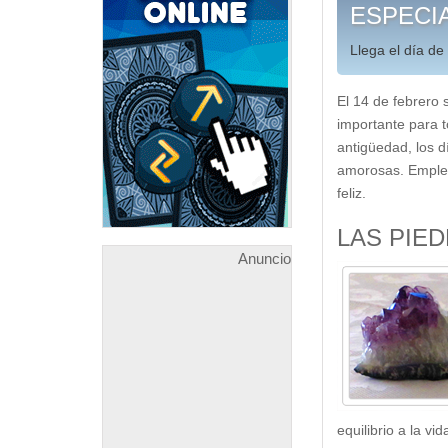
ESPECIA
Llega el día d
El 14 de febrero 
importante para t
antigüedad, los d
amorosas. Emplea 
feliz.
LAS PIE
Anuncio
equilibrio a la v