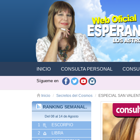
INICIO
CONSULTA PERSONAL
CONSUL
Sígueme en
Inicio
Secretos del Cosmos
ESPECIAL SAN VALEN
RANKING SEMANAL.
Del 08 al 14 de Agosto
1
ESCORPIO
2
LIBRA