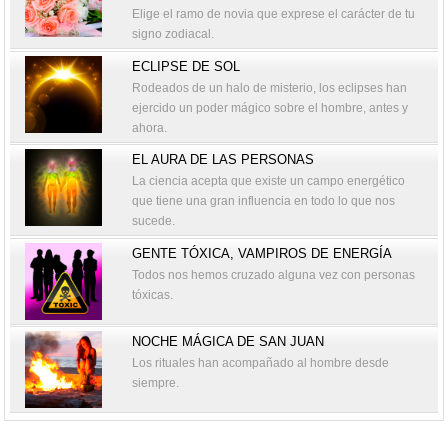
Elige el ramo de novia que exprese el carácter de tu
signo zodiacal.
ECLIPSE DE SOL
Rodeados de un halo de misterio, los eclipses han
ejercido un poder mágico sobre el hombre, antes y
ahora.
EL AURA DE LAS PERSONAS
La ciencia acepta que existe un campo energético
que tiene una gran influencia en todo lo que nos
sucede.
GENTE TÓXICA, VAMPIROS DE ENERGÍA
Todos nos hemos cruzado alguna vez con personas
tóxicas.
NOCHE MÁGICA DE SAN JUAN
Los rituales han acompañado al hombre desde
siempre.