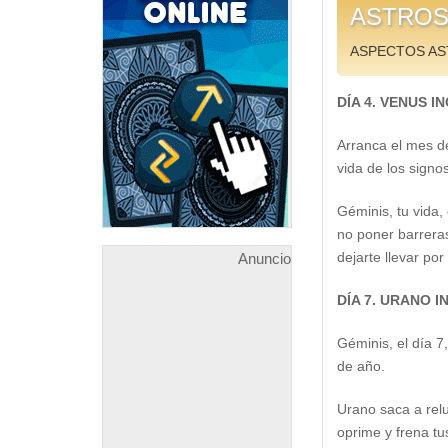
ASTROS 
ASPECTOS AS
DÍA 4. VENUS I
Arranca el mes de
vida de los signo
Géminis, tu vida,
no poner barreras
dejarte llevar p
Anuncio
DÍA 7. URANO I
Géminis, el día 7
de año.
Urano saca a relu
oprime y frena tu