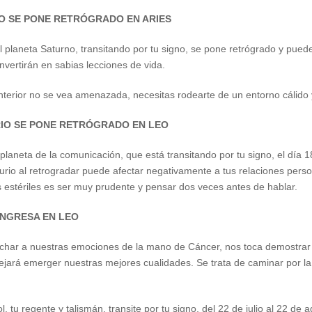
NO SE PONE RETRÓGRADO EN ARIES
 el planeta Saturno, transitando por tu signo, se pone retrógrado y pue
onvertirán en sabias lecciones de vida.
nterior no se vea amenazada, necesitas rodearte de un entorno cálido y
RIO SE PONE RETRÓGRADO EN LEO
 planeta de la comunicación, que está transitando por tu signo, el día 
urio al retrogradar puede afectar negativamente a tus relaciones perso
s estériles es ser muy prudente y pensar dos veces antes de hablar.
 INGRESA EN LEO
har a nuestras emociones de la mano de Cáncer, nos toca demostrar qu
ejará emerger nuestras mejores cualidades. Se trata de caminar por la 
, tu regente y talismán, transite por tu signo, del 22 de julio al 22 de 