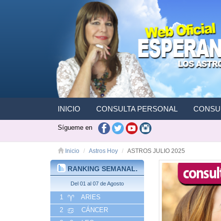
INICIO
CONSULTA PERSONAL
CONSUL
Sígueme en
Inicio
Astros Hoy
ASTROS JULIO 2025
RANKING SEMANAL.
Del 01 al 07 de Agosto
1
ARIES
2
CÁNCER