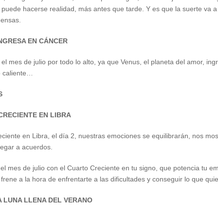
puede hacerse realidad, más antes que tarde. Y es que la suerte va a 
mensas.
 INGRESA EN CÁNCER
el mes de julio por todo lo alto, ya que Venus, el planeta del amor, ing
 caliente…
S
 CRECIENTE EN LIBRA
ciente en Libra, el día 2, nuestras emociones se equilibrarán, nos mo
legar a acuerdos.
el mes de julio con el Cuarto Creciente en tu signo, que potencia tu em
frene a la hora de enfrentarte a las dificultades y conseguir lo que quie
RA LUNA LLENA DEL VERANO