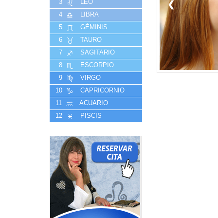
3
LEO
❮
4
LIBRA
5
GÉMINIS
6
TAURO
7
SAGITARIO
8
ESCORPIO
9
VIRGO
10
CAPRICORNIO
11
ACUARIO
12
PISCIS