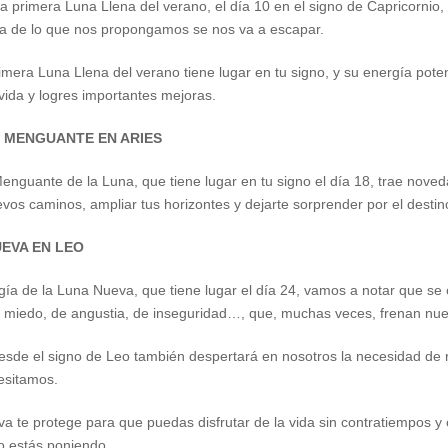
e la primera Luna Llena del verano, el día 10 en el signo de Capricorni
a de lo que nos propongamos se nos va a escapar.
rimera Luna Llena del verano tiene lugar en tu signo, y su energía pote
 vida y logres importantes mejoras.
O MENGUANTE EN ARIES
Menguante de la Luna, que tiene lugar en tu signo el día 18, trae nov
vos caminos, ampliar tus horizontes y dejarte sorprender por el destin
UEVA EN LEO
gía de la Luna Nueva, que tiene lugar el día 24, vamos a notar que se
 miedo, de angustia, de inseguridad…, que, muchas veces, frenan nue
sde el signo de Leo también despertará en nosotros la necesidad de r
esitamos.
a te protege para que puedas disfrutar de la vida sin contratiempos y
 estás poniendo.