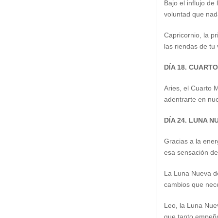
Bajo el influjo d
voluntad que nad
Capricornio, la p
las riendas de tu
DÍA 18. CUART
Aries, el Cuarto 
adentrarte en nue
DÍA 24. LUNA N
Gracias a la ener
esa sensación de
La Luna Nueva de
cambios que nec
Leo, la Luna Nuev
que tanto empeño