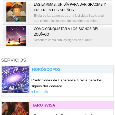
LAS LAMMAS, UN DÍA PARA DAR GRACIAS Y
CREER EN LOS SUEÑOS
El día de las Lammas es una festividad tradicional
que celebra la cosecha de los primeros frutos.
CÓMO CONQUISTAR A LOS SIGNOS DEL
ZODÍACO
Descubre como son los signos en el amor
SERVICIOS
HORÓSCOPOS
Predicciones de Esperanza Gracia para los
signos del Zodíaco.
» Leer más
TAROT/VISA