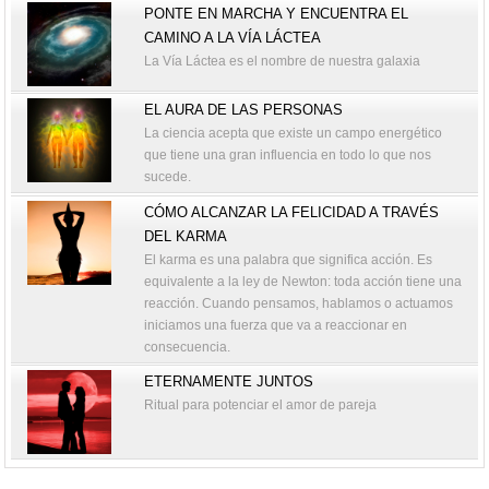
PONTE EN MARCHA Y ENCUENTRA EL
CAMINO A LA VÍA LÁCTEA
La Vía Láctea es el nombre de nuestra galaxia
EL AURA DE LAS PERSONAS
La ciencia acepta que existe un campo energético
que tiene una gran influencia en todo lo que nos
sucede.
CÓMO ALCANZAR LA FELICIDAD A TRAVÉS
DEL KARMA
El karma es una palabra que significa acción. Es
equivalente a la ley de Newton: toda acción tiene una
reacción. Cuando pensamos, hablamos o actuamos
iniciamos una fuerza que va a reaccionar en
consecuencia.
ETERNAMENTE JUNTOS
Ritual para potenciar el amor de pareja