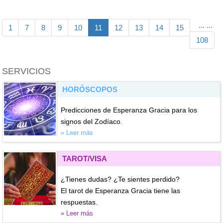
...
...
1
7
8
9
10
11
12
13
14
15
108
SERVICIOS
HORÓSCOPOS
Predicciones de Esperanza Gracia para los
signos del Zodíaco.
» Leer más
TAROT/VISA
¿Tienes dudas? ¿Te sientes perdido?
El tarot de Esperanza Gracia tiene las
respuestas.
» Leer más