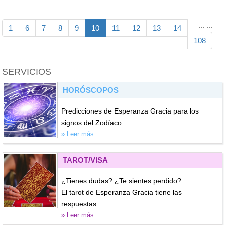
...
...
1
6
7
8
9
10
11
12
13
14
108
SERVICIOS
HORÓSCOPOS
Predicciones de Esperanza Gracia para los
signos del Zodíaco.
» Leer más
TAROT/VISA
¿Tienes dudas? ¿Te sientes perdido?
El tarot de Esperanza Gracia tiene las
respuestas.
» Leer más