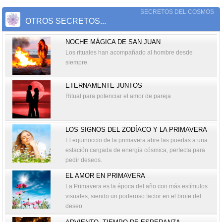
SECRETOS DEL COSMOS
OTROS SECRETOS...
NOCHE MÁGICA DE SAN JUAN
Los rituales han acompañado al hombre desde
siempre.
ETERNAMENTE JUNTOS
Ritual para potenciar el amor de pareja
LOS SIGNOS DEL ZODÍACO Y LA PRIMAVERA
El equinoccio de la primavera abre las puertas a una
estación cargada de energía cósmica, perfecta para
pedir deseos.
EL AMOR EN PRIMAVERA
La Primavera es la época del año con más estímulos
visuales, siendo un poderoso factor en el brote del
deseo