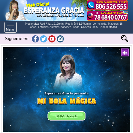
Precio Max Red FIja 1,21€/min. Red Móvil 1,57€/min IVA Incluido. Mayores 18
Toggle
años. Estudios Astrales Karvides. Apdo. Correos 3085 - 28080 Madrid
Menú
navigation
Sígueme en